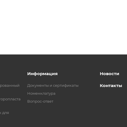
Информация
Новости
Контакты
ированный
Документы и сертификаты
Номенклатура
торопласта
Вопрос-ответ
 для