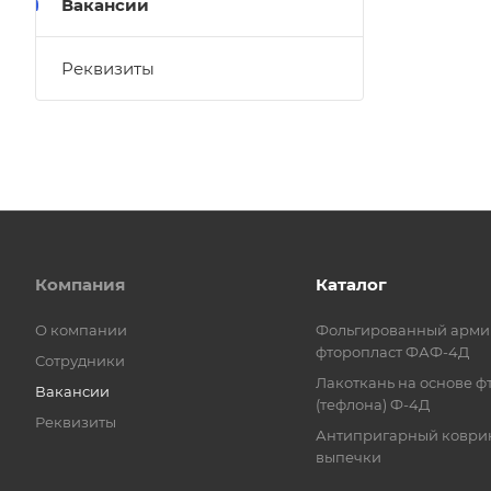
Вакансии
Реквизиты
Компания
Каталог
О компании
Фольгированный арм
фторопласт ФАФ-4Д
Сотрудники
Лакоткань на основе ф
Вакансии
(тефлона) Ф-4Д
Реквизиты
Антипригарный коврик
выпечки